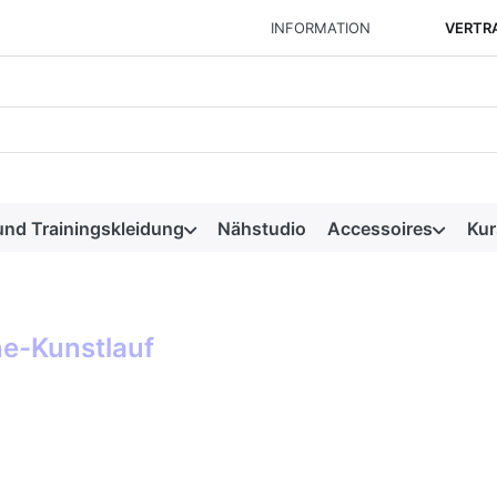
INFORMATION
VERTR
f ein. Während Sie tippen, erscheinen automatisch erste Ergeb
und Trainingskleidung
Nähstudio
Accessoires
Kur
ine-Kunstlauf