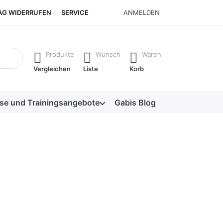
AG WIDERRUFEN
SERVICE
ANMELDEN
nisse. Drücken Sie die Eingabetaste, um alle Ergebnisse aufzu
Produkte
Wunsch
Waren
Vergleichen
Liste
Korb
se und Trainingsangebote
Gabis Blog