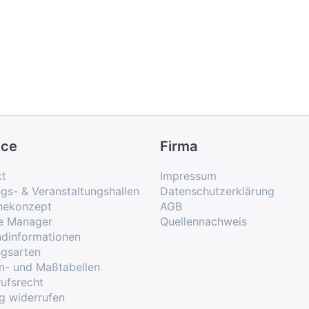
ice
Firma
kt
Impressum
ngs- & Veranstaltungshallen
Datenschutzerklärung
nekonzept
AGB
e Manager
Quellennachweis
ndinformationen
ngsarten
n- und Maßtabellen
ufsrecht
g widerrufen