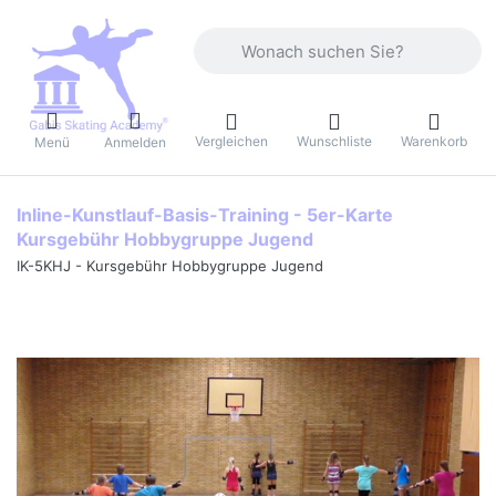
Geben Sie einen Suchbegriff ein. Währ
Vergleichen
Wunschliste
Warenkorb
Menü
Anmelden
Inline-Kunstlauf-Basis-Training - 5er-Karte
Kursgebühr Hobbygruppe Jugend
IK-5KHJ - Kursgebühr Hobbygruppe Jugend