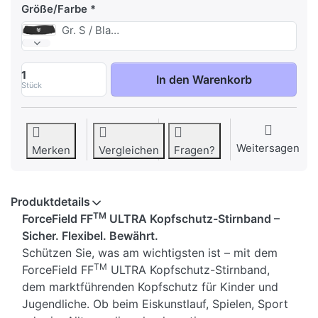
Größe/Farbe
Gr. S / Black
Kopfschutz-Stirnband zu 34,50 €, Menge 1
1
In den Warenkorb
Stück
Weitersagen
Merken
Vergleichen
Fragen?
Produktdetails
TM
ForceField FF
ULTRA Kopfschutz-Stirnband –
Sicher. Flexibel. Bewährt.
Schützen Sie, was am wichtigsten ist – mit dem
TM
ForceField FF
ULTRA Kopfschutz-Stirnband,
dem marktführenden Kopfschutz für Kinder und
Jugendliche. Ob beim Eiskunstlauf, Spielen, Sport