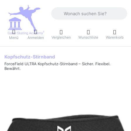
Geben Sie einen Suchbegriff ein. Währ
Vergleichen
Wunschliste
Warenkorb
Menü
Anmelden
Kopfschutz-Stirnband
ForceField ULTRA Kopfschutz-Stirnband – Sicher. Flexibel.
Bewährt.